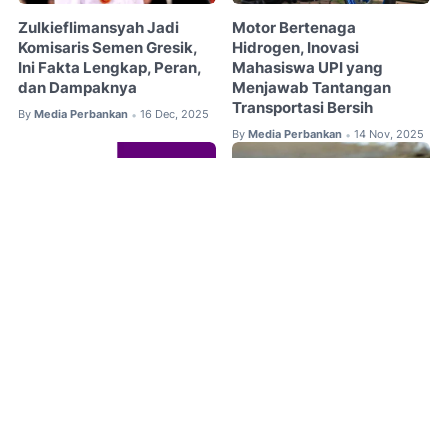
Zulkieflimansyah Jadi
Motor Bertenaga
Komisaris Semen Gresik,
Hidrogen, Inovasi
Ini Fakta Lengkap, Peran,
Mahasiswa UPI yang
dan Dampaknya
Menjawab Tantangan
Transportasi Bersih
By
Media Perbankan
16 Dec, 2025
•
By
Media Perbankan
14 Nov, 2025
•
Perbedaan MUI dan BPJPH
Ekspor Sarang Burung
dalam Sertifikasi Halal di
Walet Kotor Dilarang Sejak
Indonesia
2020: Regulasi, Dampak,
dan Arah Industri Nasional
By
Media Perbankan
28 Aug, 2025
•
By
Media Perbankan
13 Nov, 2025
•
Posting Komentar